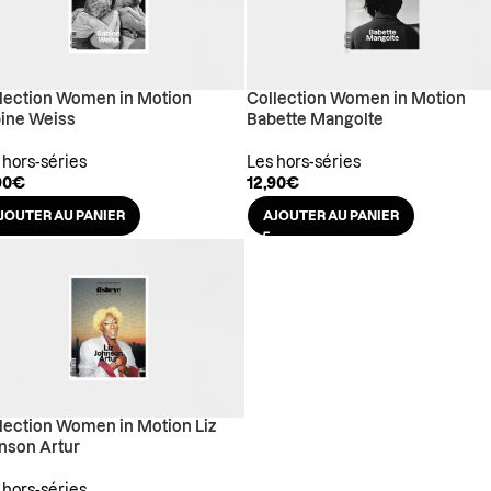
lection Women in Motion
Collection Women in Motion
ine Weiss
Babette Mangolte
 hors-séries
Les hors-séries
90
€
12,90
€
JOUTER AU PANIER
AJOUTER AU PANIER
lection Women in Motion Liz
nson Artur
 hors-séries