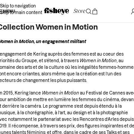
Skip to navigation
MENU
Skip to main content
Collection Women in Motion
omen in Motion, un engagement militant
’engagement de Kering auprès des femmes est au coeur des
riorités du Groupe, et s’étend, à travers
Women in Motion
, au
omaine des arts et de la culture où les inégalités femmes-homme
ont encore criantes, alors même que la création est l’un des
ecteurs de changement les plus puissants.
n 2015, Kering lance
Women in Motion
au Festival de Cannes ave
our ambition de mettre en lumière les femmes du cinéma, devan
t derrière la caméra. Le programme s’est depuis étendu à la
usique, à la chorégraphie, à l’art, au design et à la photographie
vec notamment le partenariat avec les Rencontres d’Arles depuis
019. Il récompense, à travers ses prix, des figures inspirantes et d
eunes talents féminins; et offre, dans le cadre de ses Talks et ses