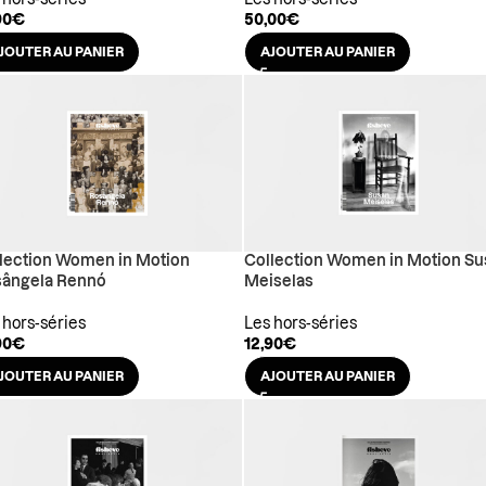
 hors-séries
Les hors-séries
90
€
50,00
€
JOUTER AU PANIER
AJOUTER AU PANIER
lection Women in Motion
Collection Women in Motion Su
ângela Rennó
Meiselas
 hors-séries
Les hors-séries
90
€
12,90
€
JOUTER AU PANIER
AJOUTER AU PANIER