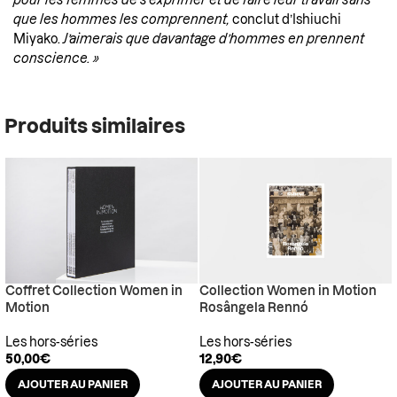
pour les femmes de s’exprimer et de faire leur travail sans
que les hommes les comprennent,
conclut d’Ishiuchi
Miyako.
J’aimerais que davantage d’hommes en prennent
conscience. »
Produits similaires
Coffret Collection Women in
Collection Women in Motion
Motion
Rosângela Rennó
Les hors-séries
Les hors-séries
50,00
€
12,90
€
AJOUTER AU PANIER
AJOUTER AU PANIER