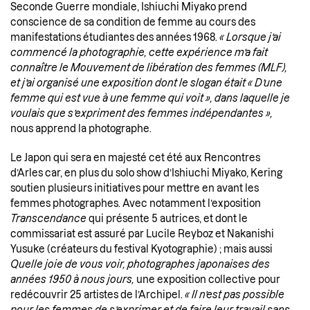
Seconde Guerre mondiale, Ishiuchi Miyako prend
conscience de sa condition de femme au cours des
manifestations étudiantes des années 1968.
«
Lorsque j’ai
commencé la photographie, cette expérience m’a fait
connaître le Mouvement de libération des femmes (MLF),
et j’ai organisé une exposition dont le slogan était « D’une
femme qui est vue à une femme qui voit », dans laquelle je
voulais que s’expriment des femmes indépendantes
»,
nous apprend la photographe.
Le Japon qui sera en majesté cet été aux Rencontres
d’Arles car, en plus du solo show d’Ishiuchi Miyako, Kering
soutien plusieurs initiatives pour mettre en avant les
femmes photographes. Avec notamment l’exposition
Transcendance
qui présente 5 autrices, et dont le
commissariat est assuré par Lucile Reyboz et Nakanishi
Yusuke (créateurs du festival Kyotographie) ; mais aussi
Quelle joie de vous voir, photographes japonaises des
années 1950 à nous jours,
une exposition collective pour
redécouvrir 25 artistes de l’Archipel.
« Il n’est pas possible