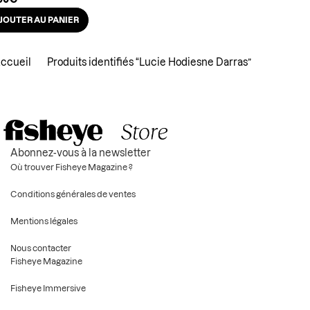
00
€
JOUTER AU PANIER
ccueil
Produits identifiés “Lucie Hodiesne Darras”
Abonnez-vous à la newsletter
Où trouver Fisheye Magazine ?
Conditions générales de ventes
Mentions légales
Nous contacter
Fisheye Magazine
Fisheye Immersive