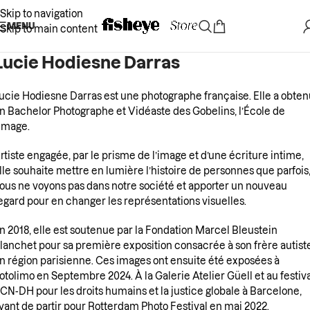
Skip to navigation
MENU
Skip to main content
Lucie Hodiesne Darras
ucie Hodiesne Darras est une photographe française. Elle a obten
n Bachelor Photographe et Vidéaste des Gobelins, l’École de
’Image.
rtiste engagée, par le prisme de l’image et d’une écriture intime,
lle souhaite mettre en lumière l’histoire de personnes que parfois
ous ne voyons pas dans notre société et apporter un nouveau
egard pour en changer les représentations visuelles.
n 2018, elle est soutenue par la Fondation Marcel Bleustein
lanchet pour sa première exposition consacrée à son frère autist
n région parisienne. Ces images ont ensuite été exposées à
otolimo en Septembre 2024. À la Galerie Atelier Güell et au festiv
CN-DH pour les droits humains et la justice globale à Barcelone,
vant de partir pour Rotterdam Photo Festival en mai 2022.