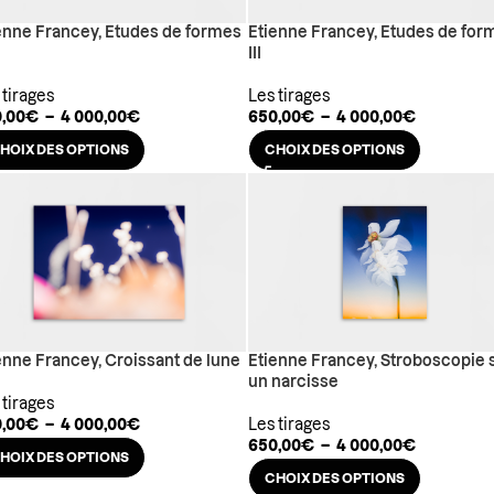
enne Francey, Etudes de formes
Etienne Francey, Etudes de for
III
 tirages
Les tirages
,00
€
–
4 000,00
€
650,00
€
–
4 000,00
€
HOIX DES OPTIONS
CHOIX DES OPTIONS
enne Francey, Croissant de lune
Etienne Francey, Stroboscopie 
un narcisse
 tirages
,00
€
–
4 000,00
€
Les tirages
650,00
€
–
4 000,00
€
HOIX DES OPTIONS
CHOIX DES OPTIONS