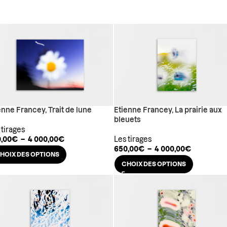
enne Francey, Trait de lune
Etienne Francey, La prairie aux
bleuets
 tirages
,00
€
–
4 000,00
€
Les tirages
650,00
€
–
4 000,00
€
HOIX DES OPTIONS
CHOIX DES OPTIONS