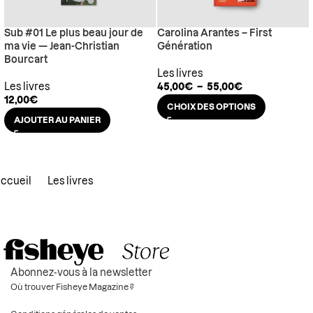
Sub #01 Le plus beau jour de
Carolina Arantes – First
ma vie — Jean-Christian
Génération
Bourcart
Les livres
Les livres
45,00
€
–
55,00
€
12,00
€
CHOIX DES OPTIONS
AJOUTER AU PANIER
ccueil
Les livres
Abonnez-vous à la newsletter
Où trouver Fisheye Magazine ?