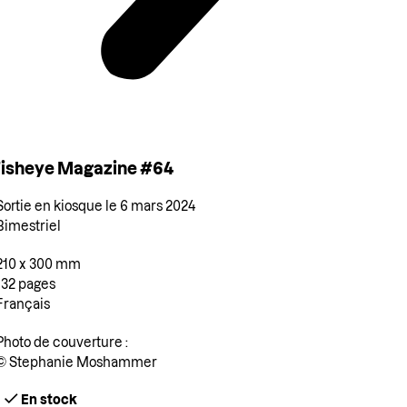
Fisheye Magazine #64
Sortie en kiosque le 6 mars 2024
Bimestriel
210 x 300 mm
132 pages
Français
Photo de couverture :
© Stephanie Moshammer
En stock