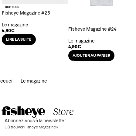
RUPTURE
Fisheye Magazine #25
Le magazine
Fisheye Magazine #24
4,90
€
LIRE LA SUITE
Le magazine
4,90
€
AJOUTER AU PANIER
ccueil
Le magazine
Abonnez-vous à la newsletter
Où trouver Fisheye Magazine ?