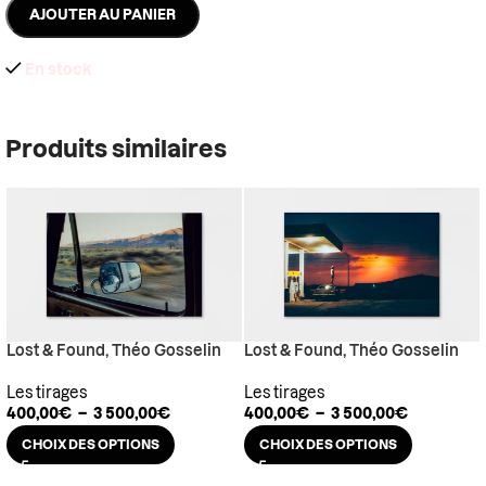
AJOUTER AU PANIER
En stock
Produits similaires
Lost & Found, Théo Gosselin
Lost & Found, Théo Gosselin
Les tirages
Les tirages
400,00
€
–
3 500,00
€
400,00
€
–
3 500,00
€
CHOIX DES OPTIONS
CHOIX DES OPTIONS