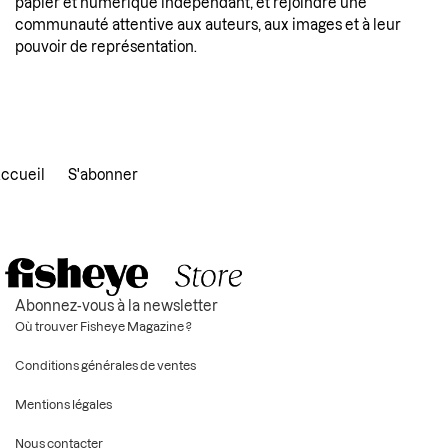
papier et numérique indépendant, et rejoindre une
communauté attentive aux auteurs, aux images et à leur
pouvoir de représentation.
ccueil
S'abonner
Abonnez-vous à la newsletter
Où trouver Fisheye Magazine ?
Conditions générales de ventes
Mentions légales
Nous contacter