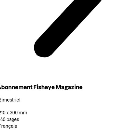
Abonnement Fisheye Magazine
Bimestriel
210 x 300 mm
140 pages
Français